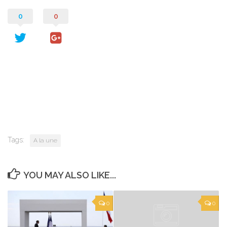
0
0
Tags:
A la une
YOU MAY ALSO LIKE...
0
0