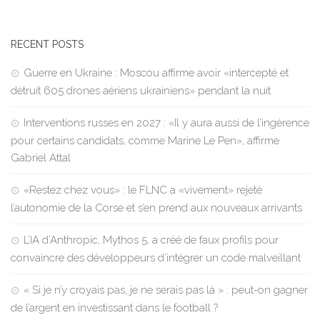
RECENT POSTS
Guerre en Ukraine : Moscou affirme avoir «intercepté et
détruit 605 drones aériens ukrainiens» pendant la nuit
Interventions russes en 2027 : «Il y aura aussi de l’ingérence
pour certains candidats, comme Marine Le Pen», affirme
Gabriel Attal
«Restez chez vous» : le FLNC a «vivement» rejeté
l’autonomie de la Corse et s’en prend aux nouveaux arrivants
L’IA d’Anthropic, Mythos 5, a créé de faux profils pour
convaincre des développeurs d’intégrer un code malveillant
« Si je n’y croyais pas, je ne serais pas là » : peut-on gagner
de l’argent en investissant dans le football ?