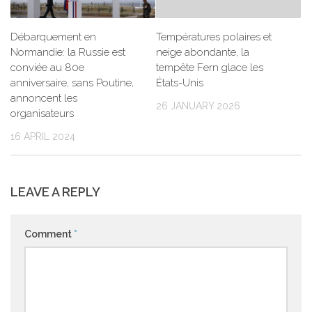
Débarquement en
Températures polaires et
Normandie: la Russie est
neige abondante, la
conviée au 80e
tempête Fern glace les
anniversaire, sans Poutine,
États-Unis
annoncent les
26 JANUARY 2026
organisateurs
16 APRIL 2024
LEAVE A REPLY
Comment
*