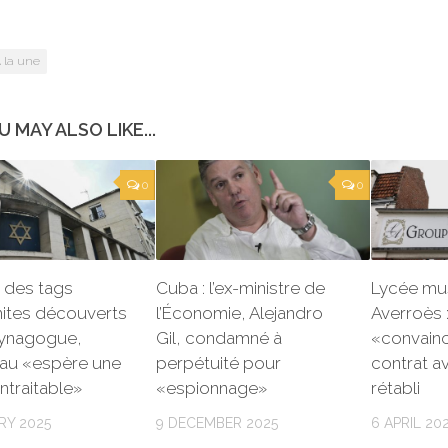
 la une
U MAY ALSO LIKE...
0
0
 des tags
Cuba : l’ex-ministre de
Lycée mu
mites découverts
l’Économie, Alejandro
Averroès :
synagogue,
Gil, condamné à
«convainc
eau «espère une
perpétuité pour
contrat av
intraitable»
«espionnage»
rétabli
RY 2025
9 DECEMBER 2025
6 APRIL 20