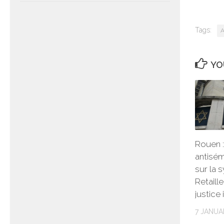
Tags:
A
YO
Rouen :
antisé
sur la 
Retaill
justice 
7 JANUA