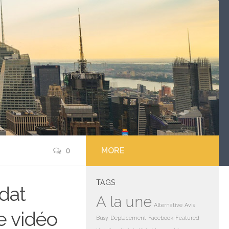
0
MORE
TAGS
ldat
A la une
Alternative
Avis
e vidéo
Busy
Deplacement
Facebook
Featured