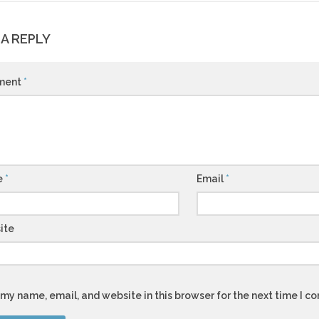
 A REPLY
ment
*
e
*
Email
*
ite
my name, email, and website in this browser for the next time I 