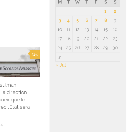
M
T
W
T
F
S
S
1
2
3
4
5
6
7
8
9
10
11
12
13
14
15
16
17
18
19
20
21
22
23
24
25
26
27
28
29
30
0
31
« Jul
sulman
 la direction
ue» que le
ec l’Etat sera
24