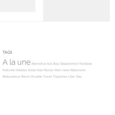
TAGS
A la une
Alternative
Avis
Busy
Deplacement
Facebook
Featured
Hoteliers
Hotels
Kids
Maman
Mom
news
Restaurants
Restaurateurs
Rooms
Shuddle
Travail
Tripadvisor
Uber
Yelp