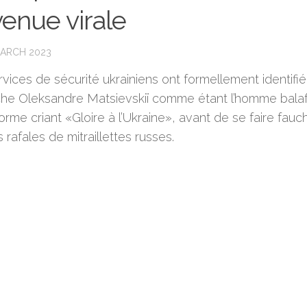
enue virale
MARCH 2023
vices de sécurité ukrainiens ont formellement identifié
he Oleksandre Matsievskiï comme étant l’homme bala
orme criant «Gloire à l’Ukraine», avant de se faire fauc
 rafales de mitraillettes russes.