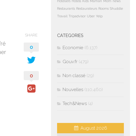
Hoteliers
Hotels
Kids
Maman
Mom
news
Restaurants
Restaurateurs
Rooms
Shuddle
Travail
Tripadvisor
Uber
Yelp
SHARE
CATEGORIES
fré
0
Economie
(6,137)
her
Gouv.fr
(479)
0
Non classé
(29)
Nouvelles
(110,460)
Tech&News
(4)
August 2026