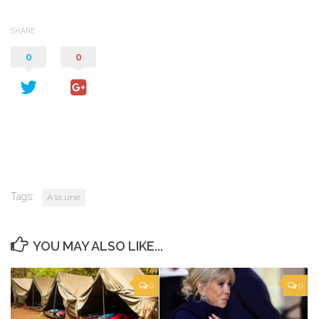
SHARE
0
0
Tags:
A la une
YOU MAY ALSO LIKE...
0
0