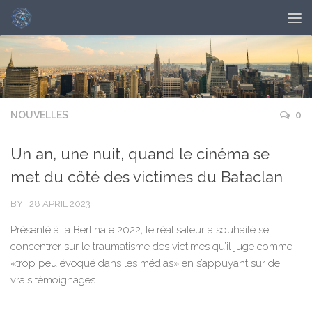
NOUVELLES
0
Un an, une nuit, quand le cinéma se
met du côté des victimes du Bataclan
BY
·
28 APRIL 2023
Présenté à la Berlinale 2022, le réalisateur a souhaité se
concentrer sur le traumatisme des victimes qu’il juge comme
«trop peu évoqué dans les médias» en s’appuyant sur de
vrais témoignages