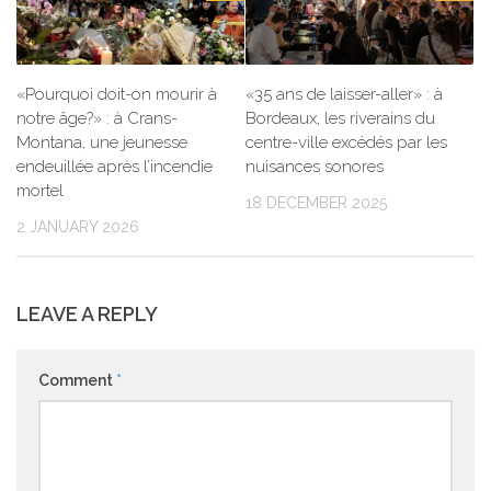
«Pourquoi doit-on mourir à
«35 ans de laisser-aller» : à
notre âge?» : à Crans-
Bordeaux, les riverains du
Montana, une jeunesse
centre-ville excédés par les
endeuillée après l’incendie
nuisances sonores
mortel
18 DECEMBER 2025
2 JANUARY 2026
LEAVE A REPLY
Comment
*