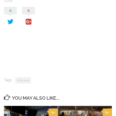
SHARE
0
0
Tags:
A la une
YOU MAY ALSO LIKE...
0
0