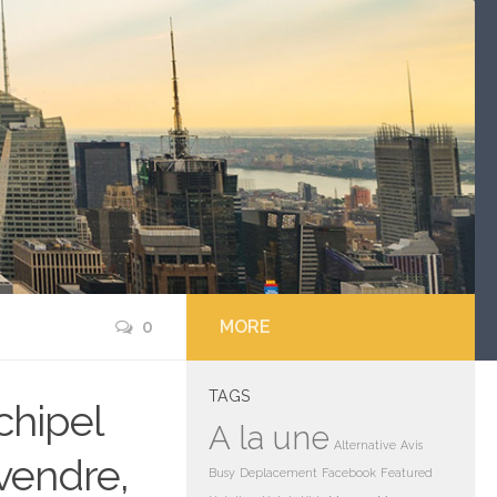
0
MORE
TAGS
chipel
A la une
Alternative
Avis
 vendre,
Busy
Deplacement
Facebook
Featured