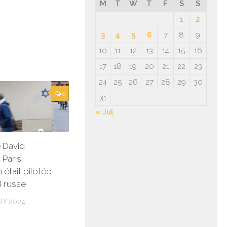
M
T
W
T
F
S
S
1
2
3
4
5
6
7
8
9
10
11
12
13
14
15
16
17
18
19
20
21
22
23
24
25
26
27
28
29
30
0
31
« Jul
e David
Paris :
n était pilotée
B russe
RY 2024