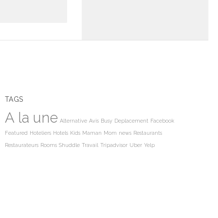
TAGS
A la une
Alternative
Avis
Busy
Deplacement
Facebook
Featured
Hoteliers
Hotels
Kids
Maman
Mom
news
Restaurants
Restaurateurs
Rooms
Shuddle
Travail
Tripadvisor
Uber
Yelp