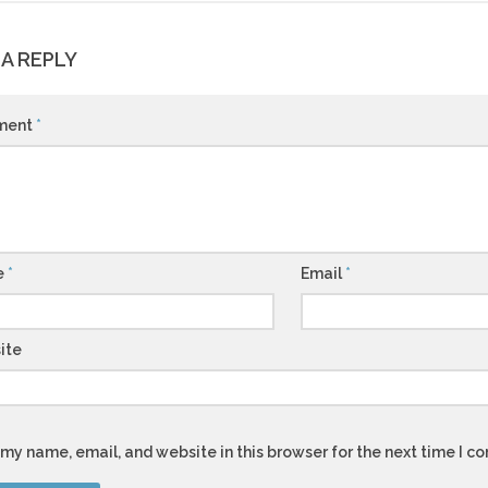
 A REPLY
ment
*
e
*
Email
*
ite
my name, email, and website in this browser for the next time I 