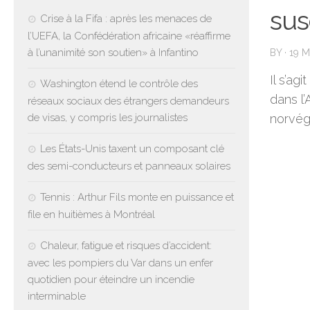
sus
Crise à la Fifa : après les menaces de
l’UEFA, la Confédération africaine «réaffirme
à l’unanimité son soutien» à Infantino
BY
·
19 
Il s’ag
Washington étend le contrôle des
dans l’
réseaux sociaux des étrangers demandeurs
de visas, y compris les journalistes
norvég
Les États-Unis taxent un composant clé
des semi-conducteurs et panneaux solaires
Tennis : Arthur Fils monte en puissance et
file en huitièmes à Montréal
Chaleur, fatigue et risques d’accident:
avec les pompiers du Var dans un enfer
quotidien pour éteindre un incendie
interminable