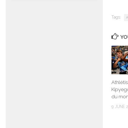
Tags:
A
YO
Athléti
Kipyego
du mon
9 JUNE 