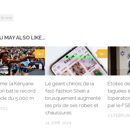
 la une
U MAY ALSO LIKE...
0
0
sme: la Kényane
Le géant chinois de la
Étoiles d
n bat le record
fast-fashion Shein a
taguées à 
de du 5.000 m
brusquement augmenté
l’opératio
les prix de ses robes et
par le FS
2023
chaussures
23 FEBRUA
14 JUNE 2024