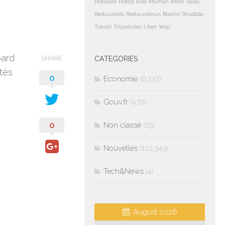
Hoteliers
Hotels
Kids
Maman
Mom
news
Restaurants
Restaurateurs
Rooms
Shuddle
Travail
Tripadvisor
Uber
Yelp
bard
SHARE
CATEGORIES
ités
0
Economie
(6,137)
Gouv.fr
(479)
0
Non classé
(29)
Nouvelles
(110,345)
Tech&News
(4)
August 2026