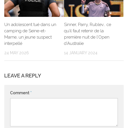
Un adolescent tué dans un
Sinner, Parry, Rublev… ce
camping de Seine-et-
qu’il faut retenir de la
Marne, un jeune suspect
première nuit de l’Open
interpellé
d’Australie
24 MAY 2026
14 JANUARY 2024
LEAVE A REPLY
Comment
*