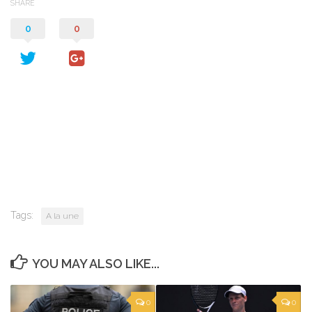
SHARE
0
0
Tags:
A la une
YOU MAY ALSO LIKE...
0
0