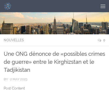
NOUVELLES
0
Une ONG dénonce de «possibles crimes
de guerre» entre le Kirghizstan et le
Tadjikistan
BY
·
2 MAY 2023
Post Content