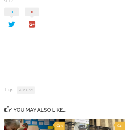
SHARE
0
0
Tags:
A la une
YOU MAY ALSO LIKE...
0
0