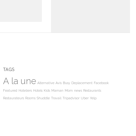
TAGS
A la une
Alternative
Avis
Busy
Deplacement
Facebook
Featured
Hoteliers
Hotels
Kids
Maman
Mom
news
Restaurants
Restaurateurs
Rooms
Shuddle
Travail
Tripadvisor
Uber
Yelp