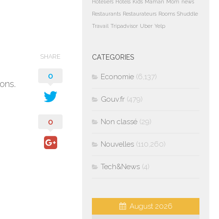
Hoteliers
Hotels
Kids
Maman
Mom
news
Restaurants
Restaurateurs
Rooms
Shuddle
Travail
Tripadvisor
Uber
Yelp
SHARE
CATEGORIES
0
Economie
(6,137)
ons.
Gouv.fr
(479)
0
Non classé
(29)
Nouvelles
(110,260)
Tech&News
(4)
August 2026