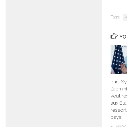
Tags:
A
YO
Iran, S
L’admin
veut re
aux Éta
ressort
pays