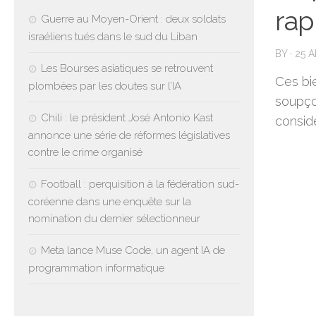
rap
Guerre au Moyen-Orient : deux soldats
israéliens tués dans le sud du Liban
BY
·
25 A
Les Bourses asiatiques se retrouvent
Ces bie
plombées par les doutes sur l’IA
soupço
Chili : le président José Antonio Kast
consid
annonce une série de réformes législatives
contre le crime organisé
Football : perquisition à la fédération sud-
coréenne dans une enquête sur la
nomination du dernier sélectionneur
Meta lance Muse Code, un agent IA de
programmation informatique