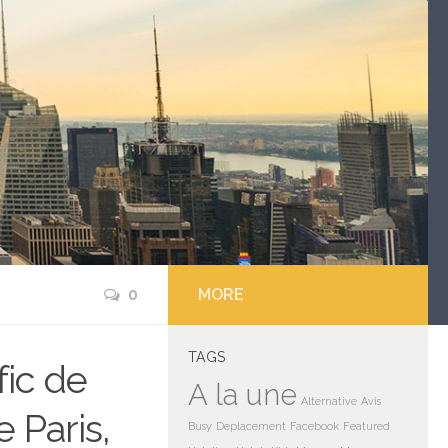
0
MORE
TAGS
fic de
A la une
Alternative
Avis
e Paris,
Busy
Deplacement
Facebook
Featured