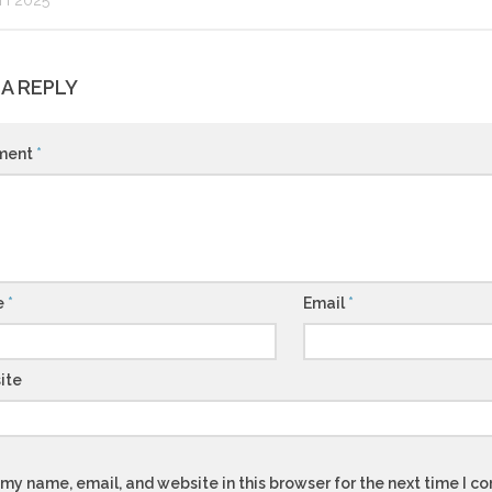
H 2025
 A REPLY
ment
*
e
*
Email
*
ite
my name, email, and website in this browser for the next time I 