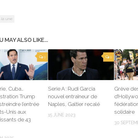
 la une
U MAY ALSO LIKE...
0
0
yrie, Cuba…
Serie A : Rudi Garcia
Grève de
istration Trump
nouvel entraîneur de
d’Hollywo
streindre l’entrée
Naples, Galtier recalé
fédération
ts-Unis aux
solidaire
15 JUNE 2023
issants de 43
30 SEPTEM