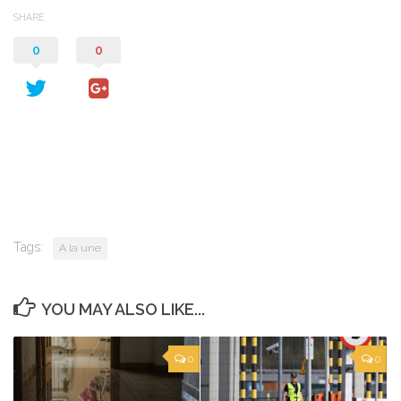
SHARE
0
0
Tags:
A la une
YOU MAY ALSO LIKE...
0
0