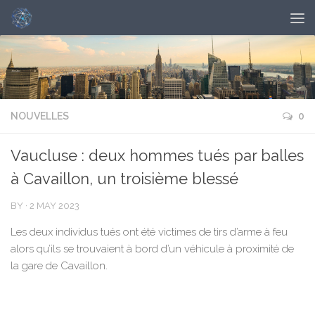
NOUVELLES
0
Vaucluse : deux hommes tués par balles
à Cavaillon, un troisième blessé
BY
·
2 MAY 2023
Les deux individus tués ont été victimes de tirs d’arme à feu
alors qu’ils se trouvaient à bord d’un véhicule à proximité de
la gare de Cavaillon.