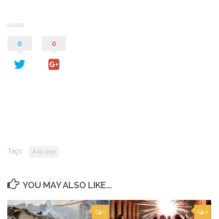
SHARE
0
0
Tags:
A la une
YOU MAY ALSO LIKE...
0
0