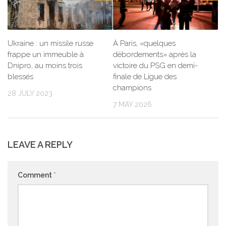
Ukraine : un missile russe
À Paris, «quelques
frappe un immeuble à
débordements» après la
Dnipro, au moins trois
victoire du PSG en demi-
blessés
finale de Ligue des
champions
28 JULY 2023
7 MAY 2026
LEAVE A REPLY
Comment
*