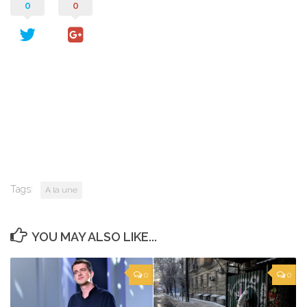
0
0
Tags:
A la une
YOU MAY ALSO LIKE...
0
0