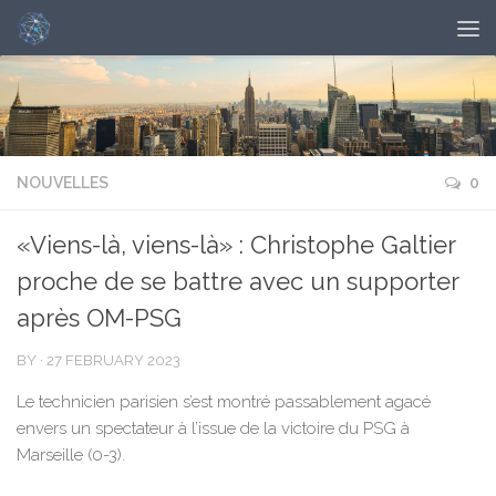
NOUVELLES
0
«Viens-là, viens-là» : Christophe Galtier
proche de se battre avec un supporter
après OM-PSG
BY
·
27 FEBRUARY 2023
Le technicien parisien s’est montré passablement agacé
envers un spectateur à l’issue de la victoire du PSG à
Marseille (0-3).