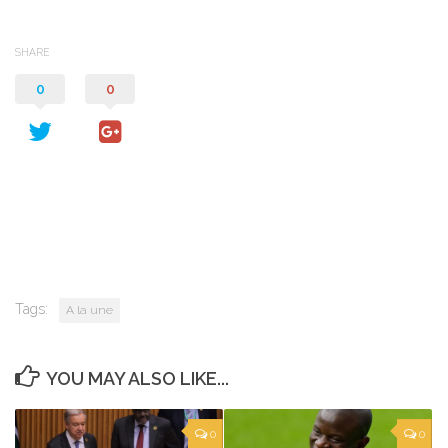
SHARE
0
0
Tags:
A la une
YOU MAY ALSO LIKE...
0
0