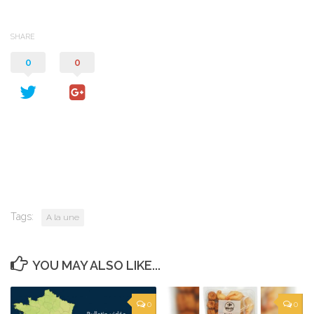
SHARE
0
0
Tags:
A la une
YOU MAY ALSO LIKE...
0
0