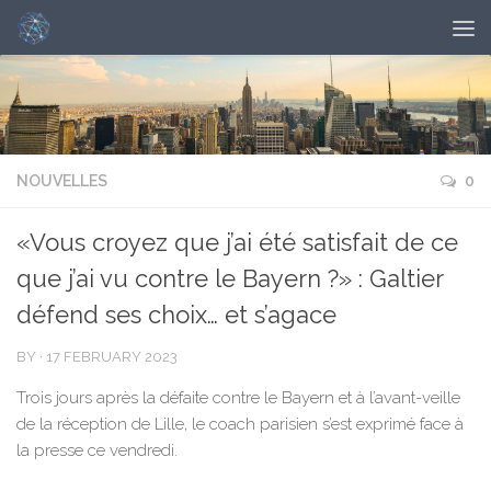
NOUVELLES
0
«Vous croyez que j’ai été satisfait de ce
que j’ai vu contre le Bayern ?» : Galtier
défend ses choix… et s’agace
BY
·
17 FEBRUARY 2023
Trois jours après la défaite contre le Bayern et à l’avant-veille
de la réception de Lille, le coach parisien s’est exprimé face à
la presse ce vendredi.