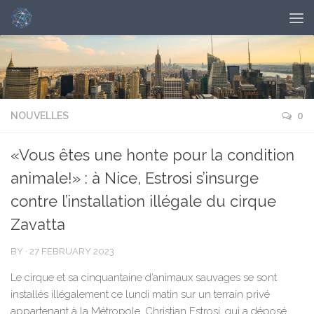
NOUVELLES
0
«Vous êtes une honte pour la condition
animale!» : à Nice, Estrosi s’insurge
contre l’installation illégale du cirque
Zavatta
BY
·
27 FEBRUARY 2023
Le cirque et sa cinquantaine d’animaux sauvages se sont
installés illégalement ce lundi matin sur un terrain privé
appartenant à la Métropole. Christian Estrosi, qui a déposé