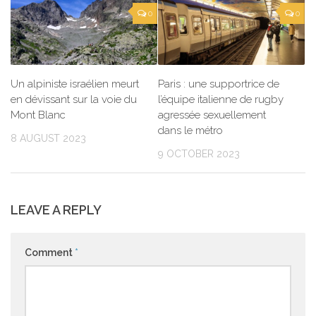
0
0
Un alpiniste israélien meurt
Paris : une supportrice de
en dévissant sur la voie du
l’équipe italienne de rugby
Mont Blanc
agressée sexuellement
dans le métro
8 AUGUST 2023
9 OCTOBER 2023
LEAVE A REPLY
Comment
*