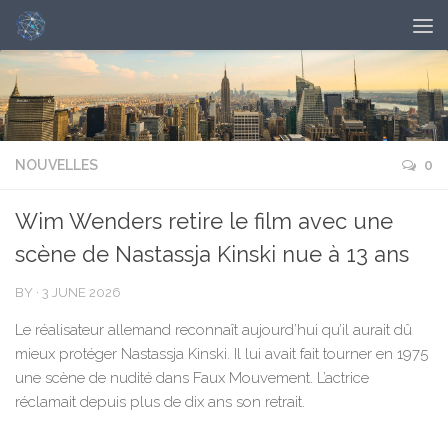
NOUVELLES
0
Wim Wenders retire le film avec une
scène de Nastassja Kinski nue à 13 ans
BY
·
3 JUNE 2026
Le réalisateur allemand reconnaît aujourd’hui qu’il aurait dû
mieux protéger Nastassja Kinski. Il lui avait fait tourner en 1975
une scène de nudité dans Faux Mouvement. L’actrice
réclamait depuis plus de dix ans son retrait.