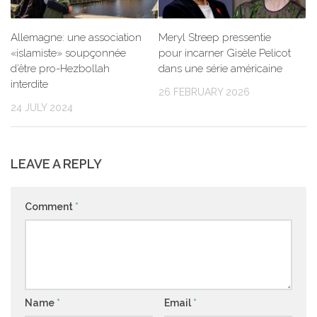
Allemagne: une association
Meryl Streep pressentie
«islamiste» soupçonnée
pour incarner Gisèle Pelicot
d’être pro-Hezbollah
dans une série américaine
interdite
26 FEBRUARY 2026
24 JULY 2024
LEAVE A REPLY
Comment
*
Name
*
Email
*