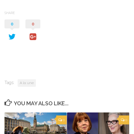
SHARE
0
0
Tags:
A la une
YOU MAY ALSO LIKE...
0
0