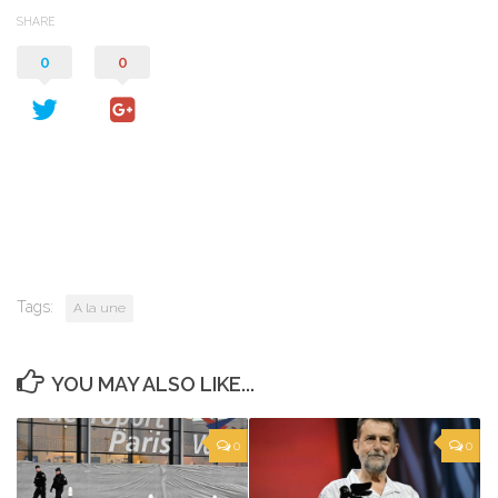
SHARE
0
0
Tags:
A la une
YOU MAY ALSO LIKE...
0
0