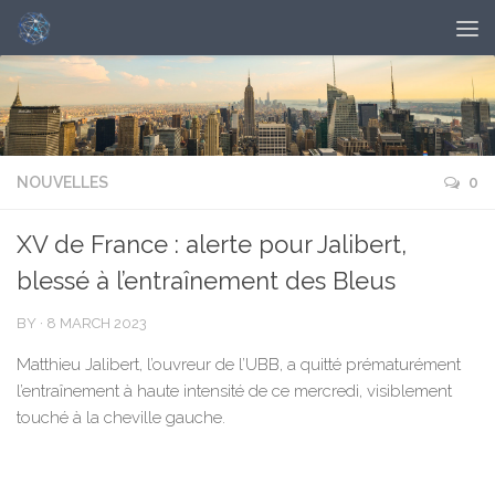
NOUVELLES
0
XV de France : alerte pour Jalibert,
blessé à l’entraînement des Bleus
BY
·
8 MARCH 2023
Matthieu Jalibert, l’ouvreur de l’UBB, a quitté prématurément
l’entraînement à haute intensité de ce mercredi, visiblement
touché à la cheville gauche.