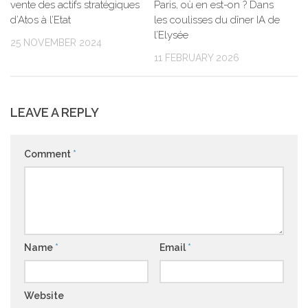
vente des actifs stratégiques
Paris, où en est-on ? Dans
d’Atos à l’Etat
les coulisses du dîner IA de
l’Elysée
25 NOVEMBER 2024
11 FEBRUARY 2026
LEAVE A REPLY
Comment
*
Name
*
Email
*
Website