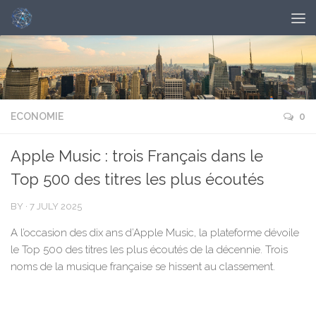
ECONOMIE
0
Apple Music : trois Français dans le
Top 500 des titres les plus écoutés
BY
·
7 JULY 2025
A l’occasion des dix ans d’Apple Music, la plateforme dévoile
le Top 500 des titres les plus écoutés de la décennie. Trois
noms de la musique française se hissent au classement.