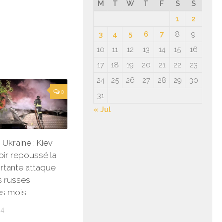
M
T
W
T
F
S
S
1
2
3
4
5
6
7
8
9
10
11
12
13
14
15
16
17
18
19
20
21
22
23
24
25
26
27
28
29
30
0
31
« Jul
Ukraine : Kiev
oir repoussé la
rtante attaque
s russes
es mois
24