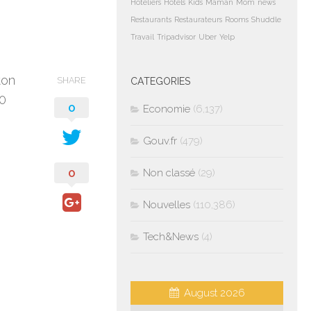
Hoteliers
Hotels
Kids
Maman
Mom
news
Restaurants
Restaurateurs
Rooms
Shuddle
Travail
Tripadvisor
Uber
Yelp
ton
SHARE
CATEGORIES
50
0
Economie
(6,137)
Gouv.fr
(479)
0
Non classé
(29)
Nouvelles
(110,386)
Tech&News
(4)
August 2026