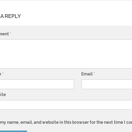
 A REPLY
ment
*
e
*
Email
*
ite
my name, email, and website in this browser for the next time I 