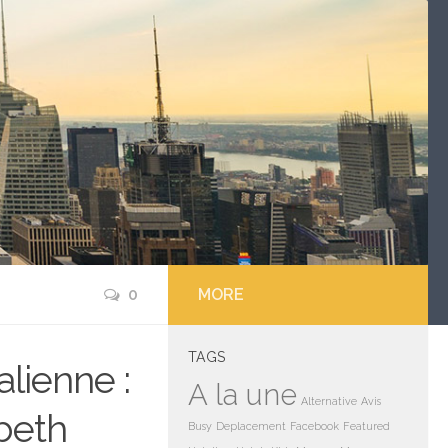
0
MORE
TAGS
alienne :
A la une
Alternative
Avis
beth
Busy
Deplacement
Facebook
Featured