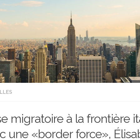
LLES
se migratoire à la frontière it
c une «border force», Élisa