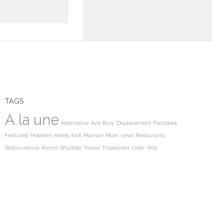
TAGS
A la une
Alternative
Avis
Busy
Deplacement
Facebook
Featured
Hoteliers
Hotels
Kids
Maman
Mom
news
Restaurants
Restaurateurs
Rooms
Shuddle
Travail
Tripadvisor
Uber
Yelp