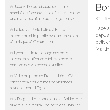
Bor
Jeux vidéo qui disparaissent, fin du
marché de l’occasion… La dématérialisation,
une mauvaise affaire pour les joueurs ?
BY
·
26 A
Face à
Le festival Porto Latino à Bastia
depuis
interrompu et le public évacué, en raison
d’un risque d’effondrement
polici
Maritim
Lyhanna : le rattrapage des dossiers
laissés en souffrance a fait exploser le
nombre des violences sexuelles
Visite du pape en France : Léon XIV
rencontrera des victimes de violences
sexuelles dans l’Église
« Du grand n’importe quoi » : Spider-Man
s’invite sur le tableau de bord des BMW et