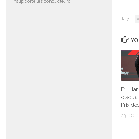
insupporte les conducteurs
Tags:
A
YO
F1 : Ha
disqual
Prix de
23 OCTO