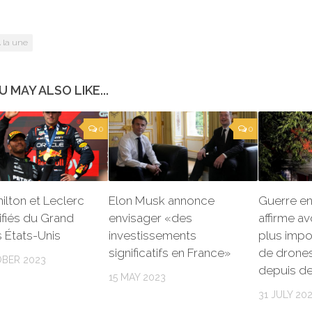
 la une
U MAY ALSO LIKE...
0
0
milton et Leclerc
Elon Musk annonce
Guerre en 
ifiés du Grand
envisager «des
affirme av
s États-Unis
investissements
plus impo
significatifs en France»
de drone
BER 2023
depuis d
15 MAY 2023
31 JULY 20