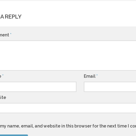
 A REPLY
ment
*
e
*
Email
*
ite
my name, email, and website in this browser for the next time I 