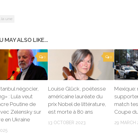
 la une
U MAY ALSO LIKE...
0
0
stanbul négocier,
Louise Glück, poétesse
Mexique: 
g» : Lula veut
américaine lauréate du
supporter
cre Poutine de
prix Nobel de littérature,
match tes
avec Zelensky sur
est morte à 80 ans
Coupe d
re en Ukraine
13 OCTOBER 2023
29 MARCH 
2025