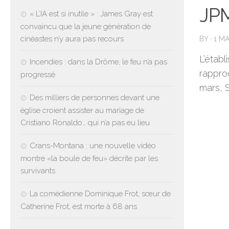
JP
« L’IA est si inutile » : James Gray est
convaincu que la jeune génération de
cinéastes n’y aura pas recours
BY
·
1 MA
L’établ
Incendies : dans la Drôme, le feu n’a pas
rappro
progressé
mars, S
Des milliers de personnes devant une
église croient assister au mariage de
Cristiano Ronaldo… qui n’a pas eu lieu
Crans-Montana : une nouvelle vidéo
montre «la boule de feu» décrite par les
survivants
La comédienne Dominique Frot, sœur de
Catherine Frot, est morte à 68 ans