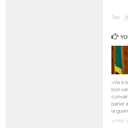
Tags:
A
YO
«Va à I
bon san
convain
parler 
la guer
14 MAY 