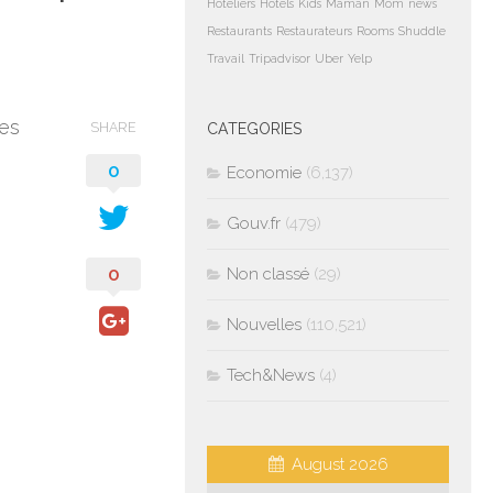
Hoteliers
Hotels
Kids
Maman
Mom
news
Restaurants
Restaurateurs
Rooms
Shuddle
Travail
Tripadvisor
Uber
Yelp
ces
SHARE
CATEGORIES
0
Economie
(6,137)
Gouv.fr
(479)
0
Non classé
(29)
Nouvelles
(110,521)
Tech&News
(4)
August 2026