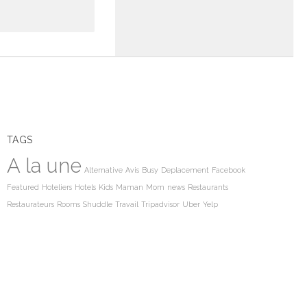
TAGS
A la une
Alternative
Avis
Busy
Deplacement
Facebook
Featured
Hoteliers
Hotels
Kids
Maman
Mom
news
Restaurants
Restaurateurs
Rooms
Shuddle
Travail
Tripadvisor
Uber
Yelp