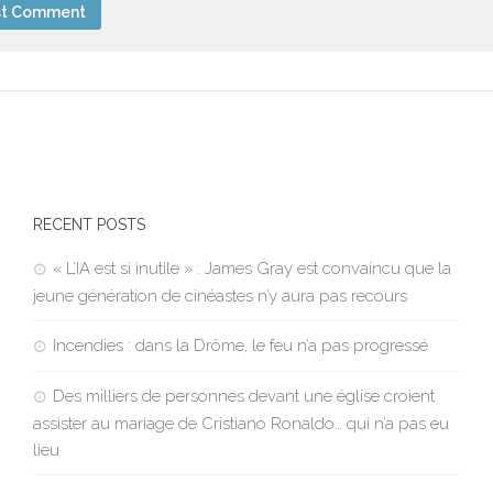
RECENT POSTS
« L’IA est si inutile » : James Gray est convaincu que la
jeune génération de cinéastes n’y aura pas recours
Incendies : dans la Drôme, le feu n’a pas progressé
Des milliers de personnes devant une église croient
assister au mariage de Cristiano Ronaldo… qui n’a pas eu
lieu