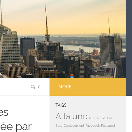
0
MORE
TAGS
es
A la une
Alternative
Avis
tée par
Busy
Deplacement
Facebook
Featured