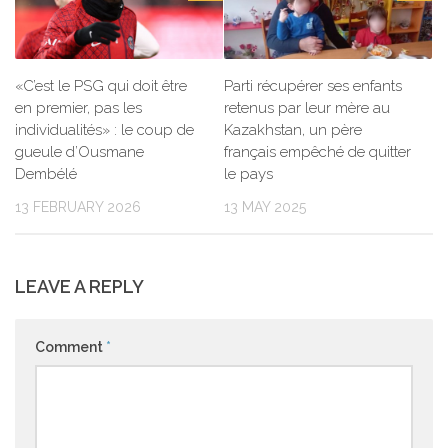
«C’est le PSG qui doit être
Parti récupérer ses enfants
en premier, pas les
retenus par leur mère au
individualités» : le coup de
Kazakhstan, un père
gueule d’Ousmane
français empêché de quitter
Dembélé
le pays
13 FEBRUARY 2026
13 MAY 2025
LEAVE A REPLY
Comment
*