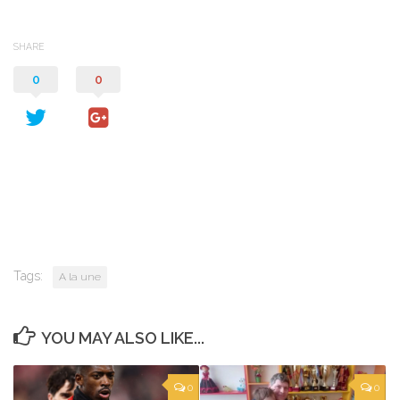
SHARE
0
0
Tags:
A la une
YOU MAY ALSO LIKE...
0
0