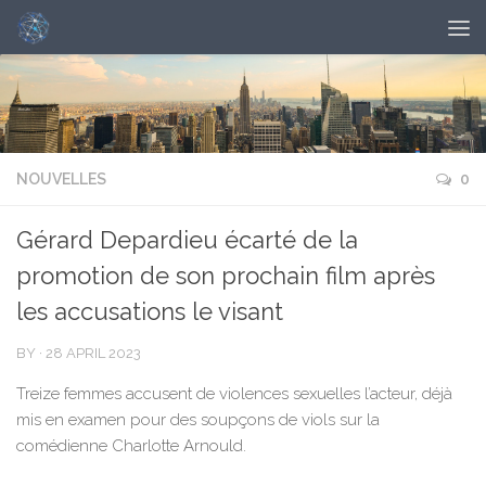
NOUVELLES
0
Gérard Depardieu écarté de la
promotion de son prochain film après
les accusations le visant
BY
·
28 APRIL 2023
Treize femmes accusent de violences sexuelles l’acteur, déjà
mis en examen pour des soupçons de viols sur la
comédienne Charlotte Arnould.