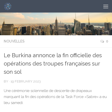
NOUVELLES
0
Le Burkina annonce la fin officielle des
opérations des troupes françaises sur
son sol
BY
·
19 FEBRUARY 2023
Une cérémonie solennelle de descente de drapeaux
marquant la fin des opérations de la Task Force «Sabre» a eu
lieu samedi.