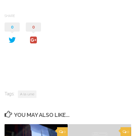
SHARE
0
0
Tags:
A la une
YOU MAY ALSO LIKE...
0
0