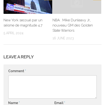
New York secoué par un
NBA : Mike Dunleavy Jr.,
séisme de magnitude 4,7
nouveau GM des Golden
State Warriors
5 APRIL 2024
16 JUNE 2023
LEAVE A REPLY
Comment
*
Name
*
Email
*