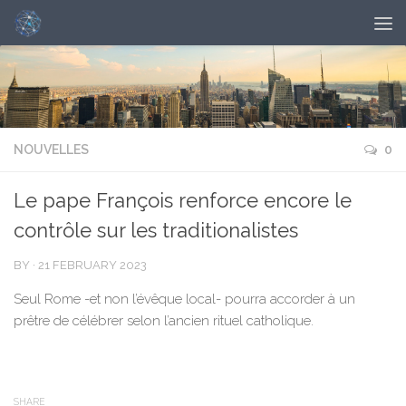
NOUVELLES
0
Le pape François renforce encore le
contrôle sur les traditionalistes
BY
·
21 FEBRUARY 2023
Seul Rome -et non l’évêque local- pourra accorder à un
prêtre de célébrer selon l’ancien rituel catholique.
SHARE