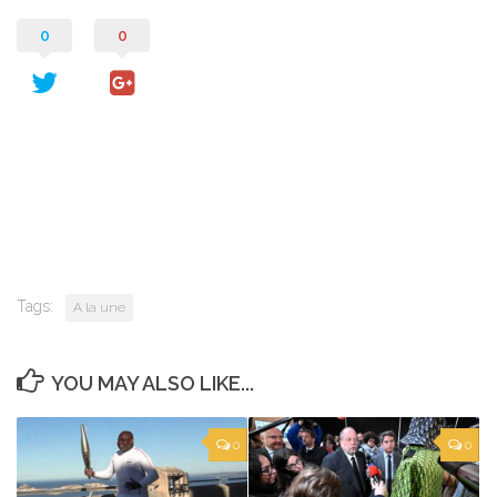
0
0
Tags:
A la une
YOU MAY ALSO LIKE...
0
0