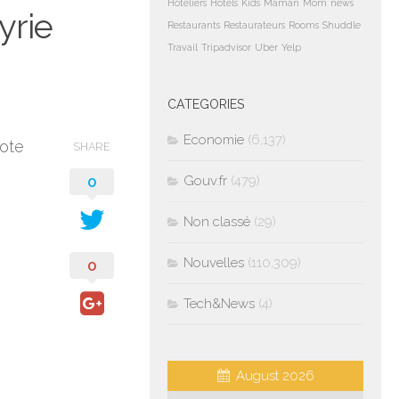
Hoteliers
Hotels
Kids
Maman
Mom
news
yrie
Restaurants
Restaurateurs
Rooms
Shuddle
Travail
Tripadvisor
Uber
Yelp
CATEGORIES
Economie
(6,137)
dote
SHARE
0
Gouv.fr
(479)
Non classé
(29)
Nouvelles
(110,309)
0
Tech&News
(4)
August 2026