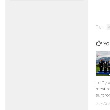
Tags:
A
YO
Le G7 
mesures
surprod
25 MAY 