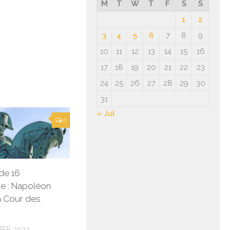
M
T
W
T
F
S
S
1
2
3
4
5
6
7
8
9
10
11
12
13
14
15
16
17
18
19
20
21
22
23
24
25
26
27
28
29
30
31
« Jul
0
de 16
e : Napoléon
la Cour des
BER 2023