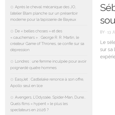
Séb
Après le cheval mécanique des JO,
l’atelier Blam planche sur un présentoir
sou
moderne pour la tapisserie de Bayeux
De « belles choses » et des
BY
·
13 
« cauchemars » : George R. R. Martin, le
Le sél
créateur Game of Thrones, se confie sur sa
sur sa
dépression
expéri
Londres : une femme inculpée pour avoir
poignardé quatre hommes
EasyJet : Castlelake renonce à son offre,
Apollo seul en lice
Avengers, L’Odyssée, Spider-Man, Dune…
Quels films « hypent » le plus les
spectateurs en 2026 ?