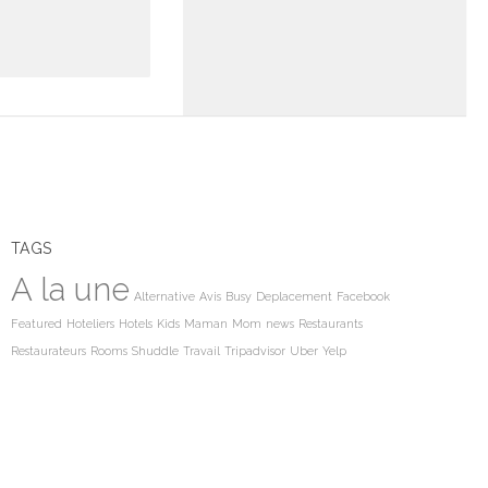
TAGS
A la une
Alternative
Avis
Busy
Deplacement
Facebook
Featured
Hoteliers
Hotels
Kids
Maman
Mom
news
Restaurants
Restaurateurs
Rooms
Shuddle
Travail
Tripadvisor
Uber
Yelp