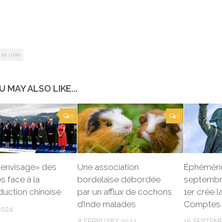
 la une
U MAY ALSO LIKE...
0
0
«envisage» des
Une association
Éphéméri
 face à la
bordelaise débordée
septembr
uction chinoise
par un afflux de cochons
1er crée 
d’Inde malades
Comptes
2024
8 FEBRUARY 2024
16 SEPTEM