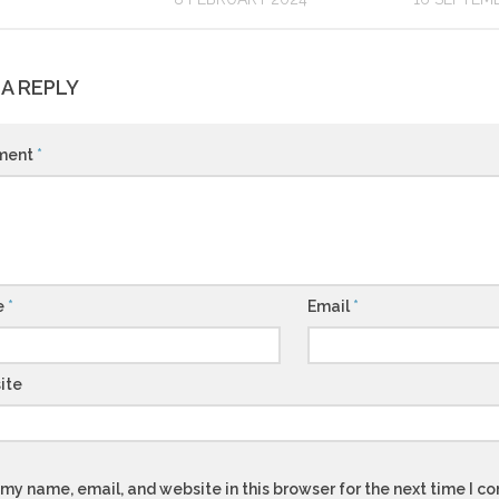
 A REPLY
ment
*
e
*
Email
*
ite
my name, email, and website in this browser for the next time I 