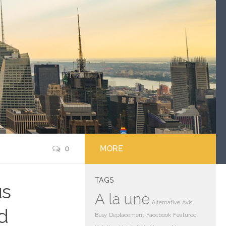
0
MORE
TAGS
us
A la une
Alternative
Avis
d
Busy
Deplacement
Facebook
Featured