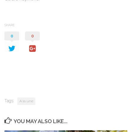
SHARE
0
0
Tags:
A la une
YOU MAY ALSO LIKE...