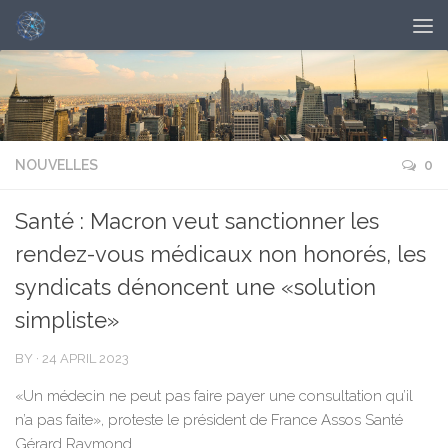
NOUVELLES
0
Santé : Macron veut sanctionner les
rendez-vous médicaux non honorés, les
syndicats dénoncent une «solution
simpliste»
BY
·
24 APRIL 2023
«Un médecin ne peut pas faire payer une consultation qu’il
n’a pas faite», proteste le président de France Assos Santé
Gérard Raymond.