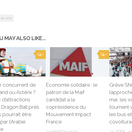
 la une
U MAY ALSO LIKE...
0
0
r concurrent de
Économie solidaire : le
Grève SNC
and ou Astérix ?
patron de la Maif
l’approch
 d’attractions
candidat à la
mai, les 
 Dragon Ball près
coprésidence du
tournent v
s pourrait être
Mouvement impact
les bus et
par l’Arabie
France
covoitur
te