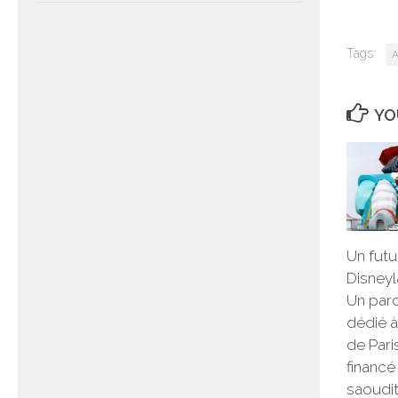
Tags:
A
YO
Un futu
Disneyl
Un parc
dédié à
de Pari
financé 
saoudi