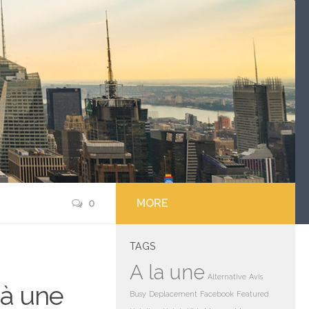
0
MORE
TAGS
A la une
Alternative
Avis
jà une
Busy
Deplacement
Facebook
Featured