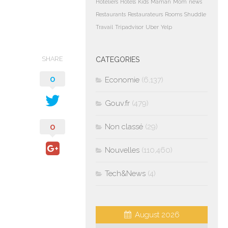
Hoteliers
Hotels
Kids
Maman
Mom
news
Restaurants
Restaurateurs
Rooms
Shuddle
Travail
Tripadvisor
Uber
Yelp
SHARE
CATEGORIES
0
Economie
(6,137)
Gouv.fr
(479)
0
Non classé
(29)
Nouvelles
(110,460)
Tech&News
(4)
August 2026