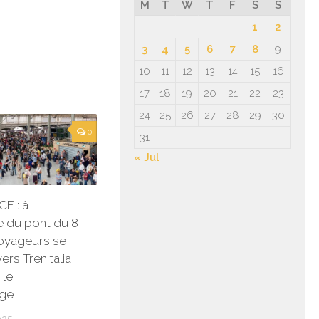
M
T
W
T
F
S
S
1
2
3
4
5
6
7
8
9
10
11
12
13
14
15
16
17
18
19
20
21
22
23
24
25
26
27
28
29
30
0
31
« Jul
F : à
e du pont du 8
voyageurs se
ers Trenitalia,
 le
age