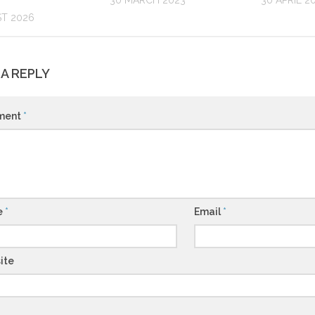
30 MARCH 2023
30 APRIL 2
T 2026
 A REPLY
ment
*
e
*
Email
*
ite