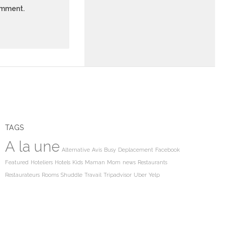
comment.
TAGS
A la une
Alternative
Avis
Busy
Deplacement
Facebook
Featured
Hoteliers
Hotels
Kids
Maman
Mom
news
Restaurants
Restaurateurs
Rooms
Shuddle
Travail
Tripadvisor
Uber
Yelp