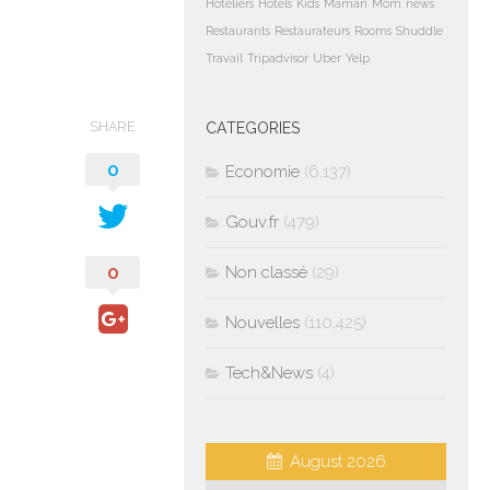
Hoteliers
Hotels
Kids
Maman
Mom
news
Restaurants
Restaurateurs
Rooms
Shuddle
Travail
Tripadvisor
Uber
Yelp
SHARE
CATEGORIES
0
Economie
(6,137)
Gouv.fr
(479)
0
Non classé
(29)
Nouvelles
(110,425)
Tech&News
(4)
August 2026