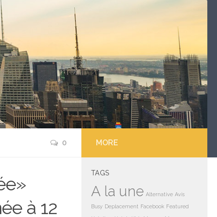
0
MORE
TAGS
ée»
A la une
Alternative
Avis
ée à 12
Busy
Deplacement
Facebook
Featured