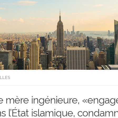
LLES
 mère ingénieure, «engag
s l’État islamique, condamn