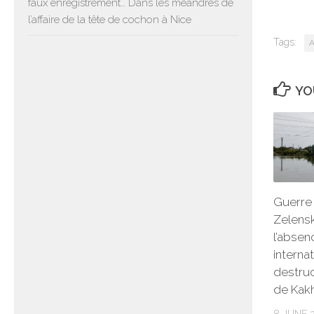
faux enregistrement… Dans les méandres de
l’affaire de la tête de cochon à Nice
Tags:
A
YO
Guerre 
Zelens
l’absen
interna
destruc
de Kak