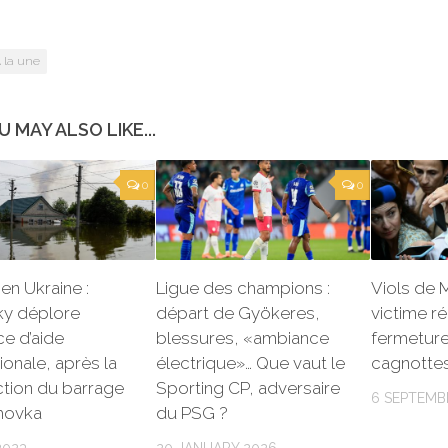
 la une
U MAY ALSO LIKE...
0
0
en Ukraine :
Ligue des champions :
Viols de M
ky déplore
départ de Gyökeres,
victime r
ce d’aide
blessures, «ambiance
fermetur
tionale, après la
électrique»… Que vaut le
cagnottes
tion du barrage
Sporting CP, adversaire
6 SEPTEMB
hovka
du PSG ?