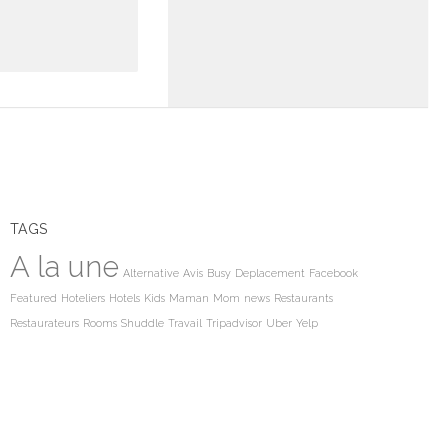
TAGS
A la une
Alternative
Avis
Busy
Deplacement
Facebook
Featured
Hoteliers
Hotels
Kids
Maman
Mom
news
Restaurants
Restaurateurs
Rooms
Shuddle
Travail
Tripadvisor
Uber
Yelp