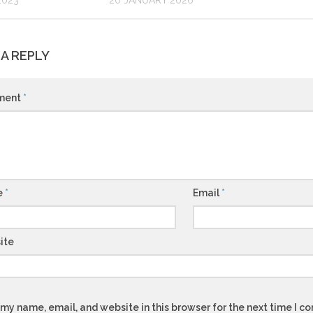
2023
20 JANUARY 2026
 A REPLY
ment
*
e
*
Email
*
ite
my name, email, and website in this browser for the next time I 