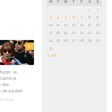
M
T
W
T
F
S
S
1
2
3
4
5
6
7
8
9
10
11
12
13
14
15
16
17
18
19
20
21
22
23
24
25
26
27
28
29
30
0
31
« Jul
azan : la
éclame la
e des
 de soutien
ER 2024