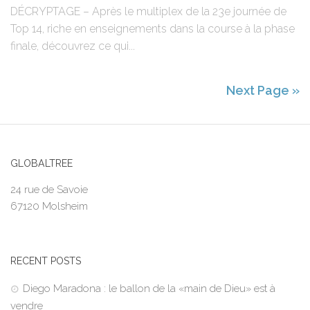
DÉCRYPTAGE – Après le multiplex de la 23e journée de
Top 14, riche en enseignements dans la course à la phase
finale, découvrez ce qui...
Next Page »
GLOBALTREE
24 rue de Savoie
67120 Molsheim
RECENT POSTS
Diego Maradona : le ballon de la «main de Dieu» est à
vendre