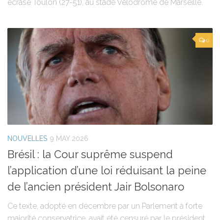
écrasé Toulon (27-51), au stade Vélodrome de Marseille.
0
NOUVELLES
9 MAY 2026
Brésil : la Cour suprême suspend
l’application d’une loi réduisant la peine
de l’ancien président Jair Bolsonaro
Ce texte, adopté en décembre par un Parlement à forte
majorité conservatrice, avait été censuré par le président