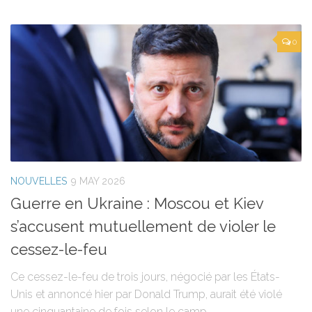
0
NOUVELLES
9 MAY 2026
Guerre en Ukraine : Moscou et Kiev
s’accusent mutuellement de violer le
cessez-le-feu
Ce cessez-le-feu de trois jours, négocié par les États-
Unis et annoncé hier par Donald Trump, aurait été violé
une cinquantaine de fois selon le camp...