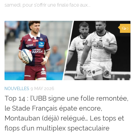
samedi, pour s’offrir une finale face aux...
0
NOUVELLES
9 MAY 2026
Top 14 : l’UBB signe une folle remontée,
le Stade Français épate encore,
Montauban (déjà) relégué… Les tops et
flops d’un multiplex spectaculaire