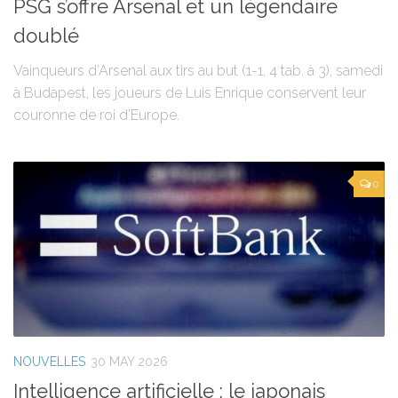
PSG s’offre Arsenal et un légendaire
doublé
Vainqueurs d’Arsenal aux tirs au but (1-1, 4 tab. à 3), samedi
à Budapest, les joueurs de Luis Enrique conservent leur
couronne de roi d’Europe.
0
NOUVELLES
30 MAY 2026
Intelligence artificielle : le japonais