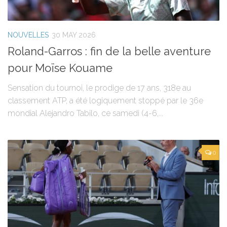
NOUVELLES
30 MAY 2026
Roland-Garros : fin de la belle aventure
pour Moïse Kouame
Sensation du tournoi, le prodige de 17 ans, 318e au
classement ATP, a été logiquement stoppé par le 36e
mondial Alejandro Tabilo, ce samedi (4-6,...
0