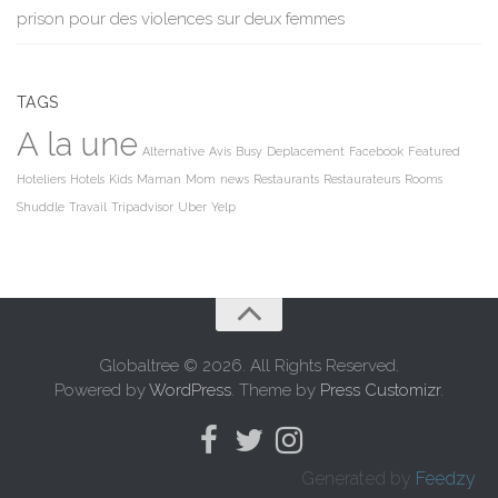
prison pour des violences sur deux femmes
TAGS
A la une
Alternative
Avis
Busy
Deplacement
Facebook
Featured
Hoteliers
Hotels
Kids
Maman
Mom
news
Restaurants
Restaurateurs
Rooms
Shuddle
Travail
Tripadvisor
Uber
Yelp
Globaltree © 2026. All Rights Reserved.
Powered by
WordPress
. Theme by
Press Customizr
.
Generated by
Feedzy