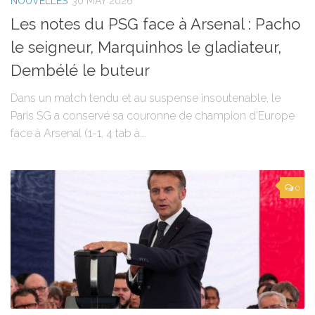
NOUVELLES
30 MAY 2026
Les notes du PSG face à Arsenal : Pacho
le seigneur, Marquinhos le gladiateur,
Dembélé le buteur
Dans un match tendu et au suspense insoutenable, le
Paris SG a conservé sa couronne de champion d’Europe
face à Arsenal (1-1, 4 tab à...
0