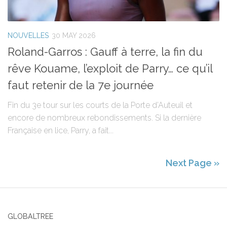
NOUVELLES
30 MAY 2026
Roland-Garros : Gauff à terre, la fin du
rêve Kouame, l’exploit de Parry… ce qu’il
faut retenir de la 7e journée
Fin du 3e tour sur les courts de la Porte d’Auteuil et
encore de nombreux rebondissements. Si la dernière
Française en lice, Parry, a fait...
Next Page »
GLOBALTREE