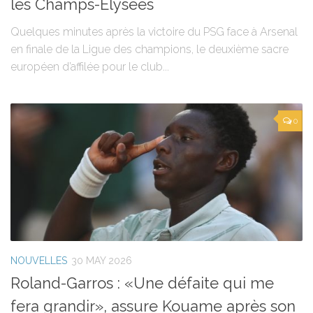
les Champs-Élysées
Quelques minutes après la victoire du PSG face à Arsenal
en finale de la Ligue des champions, le deuxième sacre
européen d’affilée pour le club...
0
NOUVELLES
30 MAY 2026
Roland-Garros : «Une défaite qui me
fera grandir», assure Kouame après son