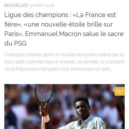
NOUVELLES
30 MAY 2026
Ligue des champions : «La France est
fière», «une nouvelle étoile brille sur
Paris», Emmanuel Macron salue le sacre
du PSG
Quelques instants après le doublé européen réalisé par le
Paris Saint-Germain face à Arsenal, ce samedi, le président
de la République française s’est enthousiasmé dans...
0