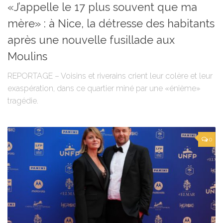
«J’appelle le 17 plus souvent que ma
mère» : à Nice, la détresse des habitants
après une nouvelle fusillade aux
Moulins
REPORTAGE – Voisins et riverains crient leur colère et leur
exaspération, dans ce quartier miné par une «énième»
tragédie.
0