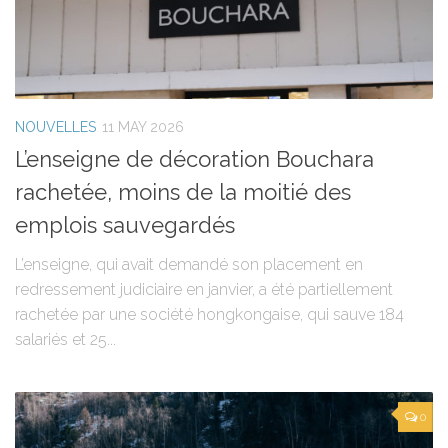
NOUVELLES
11 MAY 2026
L’enseigne de décoration Bouchara
rachetée, moins de la moitié des
emplois sauvegardés
L’enseigne, qui avait demandé son placement en
redressement judiciaire en janvier, a été partiellement
rachetée par une société hongkongaise, qui sauve 184
salariés et 25...
0