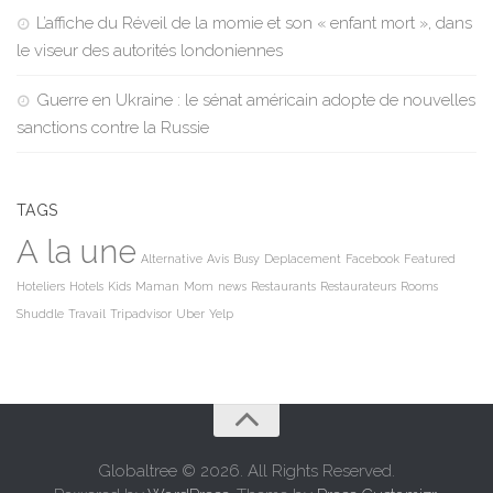
L’affiche du Réveil de la momie et son « enfant mort », dans
le viseur des autorités londoniennes
Guerre en Ukraine : le sénat américain adopte de nouvelles
sanctions contre la Russie
TAGS
A la une
Alternative
Avis
Busy
Deplacement
Facebook
Featured
Hoteliers
Hotels
Kids
Maman
Mom
news
Restaurants
Restaurateurs
Rooms
Shuddle
Travail
Tripadvisor
Uber
Yelp
Globaltree © 2026. All Rights Reserved.