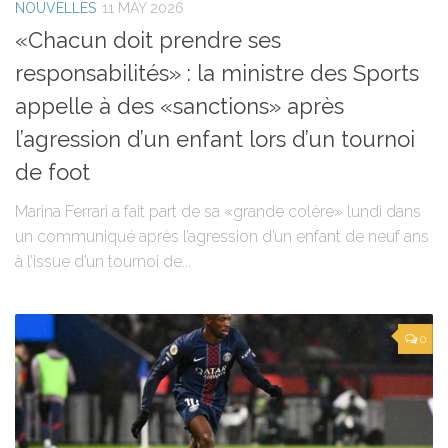
NOUVELLES
11 MAY 2026
«Chacun doit prendre ses
responsabilités» : la ministre des Sports
appelle à des «sanctions» après
l’agression d’un enfant lors d’un tournoi
de foot
Marina Ferrari a fait part de sa «grande colère» lundi dans
un communiqué après l’agression d’un enfant de neuf ans
à l’issue d’un tournoi de...
0