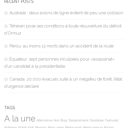
RECENT POSTS
Australie : deux avions de ligne évitent de peu une collision
Téhéran pose ses conditions à toute réouverture du détroit
d’Ormuz
Pérou: au moins 13 morts dans un accident de la route
Équateur: sept personnes inculpées pour «assassinat»
d’un candidat à la présidentielle
Canada: 20.000 évacués suite à un mégafeu de forêt, l’état
d’urgence déclaré
TAGS
A la une
Alternative
Avis
Busy
Deplacement
Facebook
Featured
Hoteliers
Hotels
Kids
Maman
Mom
news
Restaurants
Restaurateurs
Rooms