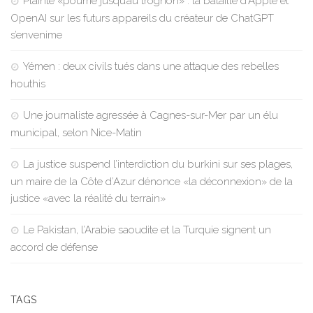
Plainte «pourrie jusqu’au trognon» : la bataille d’Apple et
OpenAI sur les futurs appareils du créateur de ChatGPT
s’envenime
Yémen : deux civils tués dans une attaque des rebelles
houthis
Une journaliste agressée à Cagnes-sur-Mer par un élu
municipal, selon Nice-Matin
La justice suspend l’interdiction du burkini sur ses plages,
un maire de la Côte d’Azur dénonce «la déconnexion» de la
justice «avec la réalité du terrain»
Le Pakistan, l’Arabie saoudite et la Turquie signent un
accord de défense
TAGS