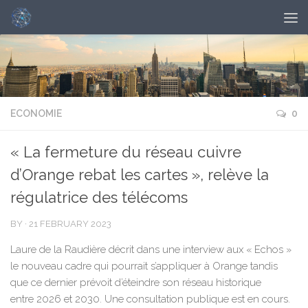
ECONOMIE
0
« La fermeture du réseau cuivre
d’Orange rebat les cartes », relève la
régulatrice des télécoms
BY
·
21 FEBRUARY 2023
Laure de la Raudière décrit dans une interview aux « Echos »
le nouveau cadre qui pourrait s’appliquer à Orange tandis
que ce dernier prévoit d’éteindre son réseau historique
entre 2026 et 2030. Une consultation publique est en cours.