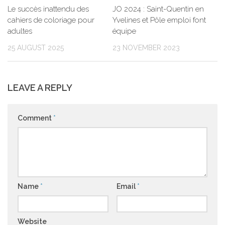
JO 2024 : Saint-Quentin en
Le succès inattendu des
Yvelines et Pôle emploi font
cahiers de coloriage pour
équipe
adultes
23 NOVEMBER 2023
25 AUGUST 2025
LEAVE A REPLY
Comment
*
Name
*
Email
*
Website