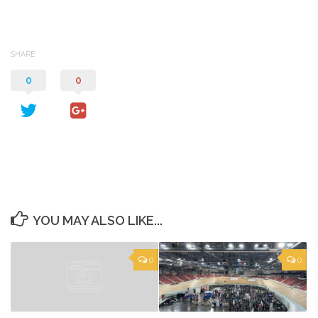
SHARE
0
0
YOU MAY ALSO LIKE...
0
0