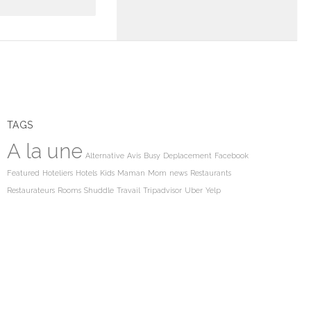
TAGS
A la une
Alternative
Avis
Busy
Deplacement
Facebook
Featured
Hoteliers
Hotels
Kids
Maman
Mom
news
Restaurants
Restaurateurs
Rooms
Shuddle
Travail
Tripadvisor
Uber
Yelp