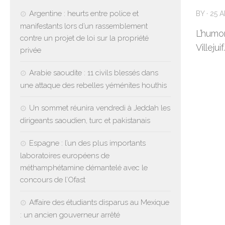
Argentine : heurts entre police et
BY
·
25 A
manifestants lors d’un rassemblement
L’humor
contre un projet de loi sur la propriété
Villejuif.
privée
Arabie saoudite : 11 civils blessés dans
une attaque des rebelles yéménites houthis
Un sommet réunira vendredi à Jeddah les
dirigeants saoudien, turc et pakistanais
Espagne : l’un des plus importants
laboratoires européens de
méthamphétamine démantelé avec le
concours de l’Ofast
Affaire des étudiants disparus au Mexique
: un ancien gouverneur arrêté