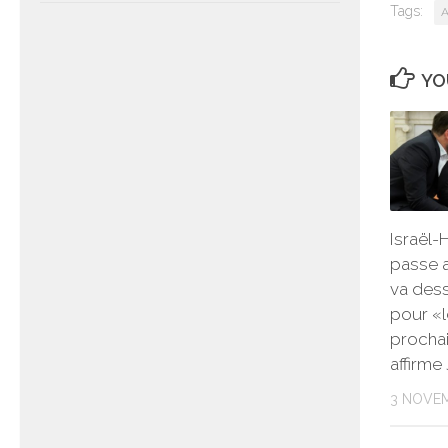
Tags:
A
YO
Israël-
passe 
va des
pour «l
procha
affirme
3 NOVE