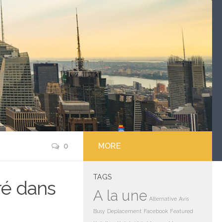
0
MORE
TAGS
ré dans
A la une
Alternative
Avis
Busy
Deplacement
Facebook
Featured