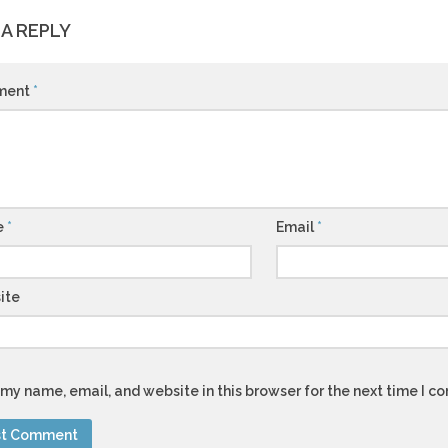
 A REPLY
ment
*
e
*
Email
*
ite
my name, email, and website in this browser for the next time I 