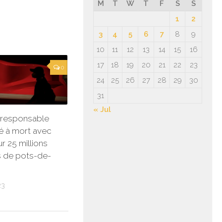
M
T
W
T
F
S
S
1
2
3
4
5
6
7
8
9
10
11
12
13
14
15
16
17
18
19
20
21
22
23
0
24
25
26
27
28
29
30
31
« Jul
n responsable
 à mort avec
r 25 millions
s de pots-de-
23