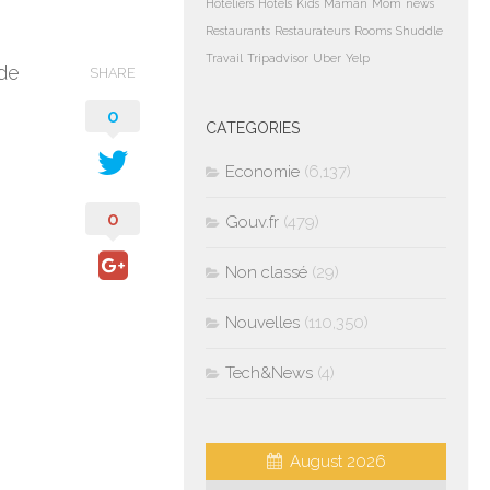
Hoteliers
Hotels
Kids
Maman
Mom
news
Restaurants
Restaurateurs
Rooms
Shuddle
Travail
Tripadvisor
Uber
Yelp
 de
SHARE
0
CATEGORIES
Economie
(6,137)
0
Gouv.fr
(479)
Non classé
(29)
Nouvelles
(110,350)
Tech&News
(4)
August 2026