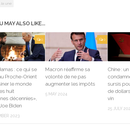
 la une
U MAY ALSO LIKE...
0
0
Hamas : ce qui se
Macron réaffirme sa
Chine : u
au Proche-Orient
volonté de ne pas
condamné
siner le monde
augmenter les impôts
sursis pou
es huit
de dollar
5 MAY 2024
ines décennies»,
vin
 Joe Biden
25 JULY 20
MBER 2023